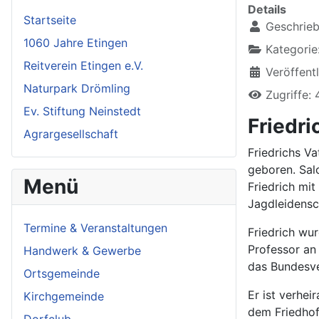
Details
Startseite
Geschrieb
1060 Jahre Etingen
Kategorie
Reitverein Etingen e.V.
Veröffentl
Naturpark Drömling
Zugriffe:
Ev. Stiftung Neinstedt
Friedri
Agrargesellschaft
Friedrichs Va
geboren. Sal
Menü
Friedrich mi
Jagdleidensc
Termine & Veranstaltungen
Friedrich wu
Professor an 
Handwerk & Gewerbe
das Bundesve
Ortsgemeinde
Er ist verhei
Kirchgemeinde
dem Friedhof