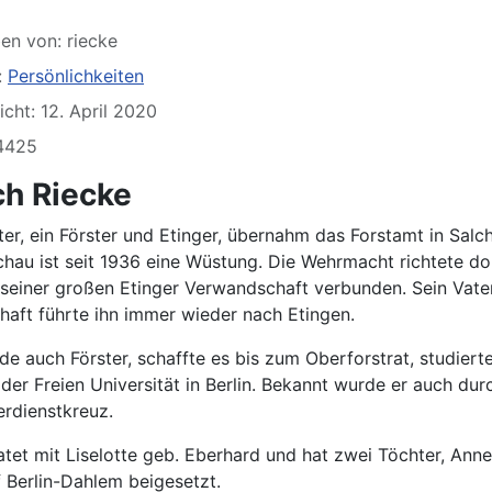
en von:
riecke
:
Persönlichkeiten
icht: 12. April 2020
 4425
ch Riecke
ter, ein Förster und Etinger, übernahm das Forstamt in Salc
chau ist seit 1936 eine Wüstung. Die Wehrmacht richtete do
t seiner großen Etinger Verwandschaft verbunden. Sein Vate
haft führte ihn immer wieder nach Etingen.
rde auch Förster, schaffte es bis zum Oberforstrat, studie
der Freien Universität in Berlin. Bekannt wurde er auch dur
rdienstkreuz.
ratet mit Liselotte geb. Eberhard und hat zwei Töchter, Anne
 Berlin-Dahlem beigesetzt.