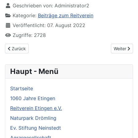
Geschrieben von:
Administrator2
Kategorie:
Beiträge zum Reitverein
Veröffentlicht: 07. August 2022
Zugriffe: 2728
Vorheriger Beitrag: Reitturnier
Nächster Bei
Zurück
Weiter
Haupt - Menü
Startseite
1060 Jahre Etingen
Reitverein Etingen e.V.
Naturpark Drömling
Ev. Stiftung Neinstedt
Agrargesellschaft