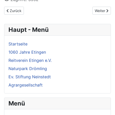
Vorheriger Beitrag: Etingen auf gutem Weg
Nächster Bei
Zurück
Weiter
Haupt - Menü
Startseite
1060 Jahre Etingen
Reitverein Etingen e.V.
Naturpark Drömling
Ev. Stiftung Neinstedt
Agrargesellschaft
Menü