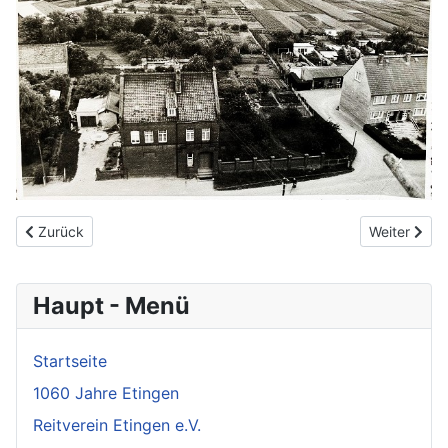
Vorheriger Beitrag: Drömlingsbilder
Nächster Be
Zurück
Weiter
Haupt - Menü
Startseite
1060 Jahre Etingen
Reitverein Etingen e.V.