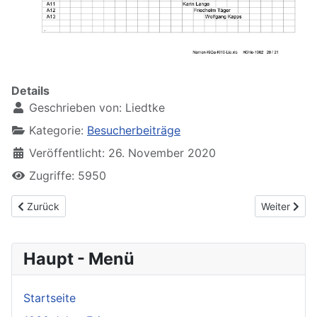
Details
Geschrieben von:
Liedtke
Kategorie:
Besucherbeiträge
Veröffentlicht: 26. November 2020
Zugriffe: 5950
Vorheriger Beitrag: Die Störche sind wieder da
Nächster Bei
Zurück
Weiter
Haupt - Menü
Startseite